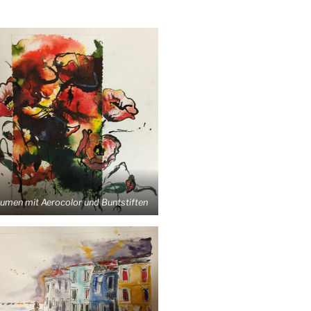
u­men mit Aero­co­lor und Buntstiften