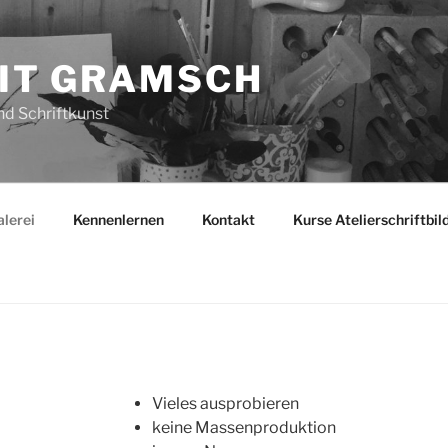
GIT GRAMSCH
nd Schriftkunst
lerei
Kennenlernen
Kontakt
Kurse Atelierschriftbi
I
Vie­les ausprobieren
kei­ne Massenproduktion