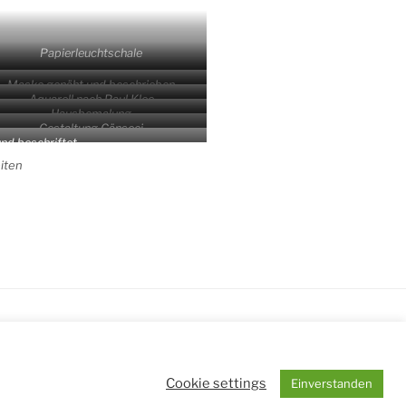
Papier­leucht­scha­le
Mas­ke genäht und beschrieben
Aqua­rell nach Paul Klee
Haus­be­ma­lung
Gestal­tung Gänseei
und beschriftet
i­ten
n WordPress
Cookie settings
Einverstanden