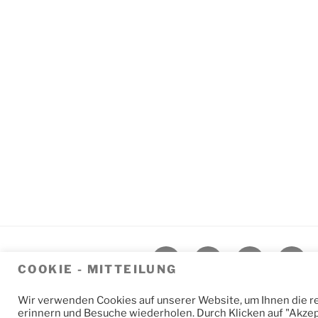
Kalligraphie
Kreatives
Kennenlernen
Konta
COOKIE - MITTEILUNG
und
Blog
Impressum
Newsletter
Malerei
Wir verwenden Cookies auf unserer Website, um Ihnen die rel
erinnern und Besuche wiederholen. Durch Klicken auf "Akze