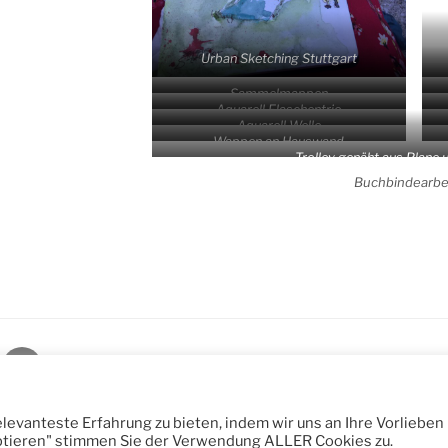
Urban Sket­ching Stuttgart
Sam­mel­map­pen
Aqua­rell Flaschentrio
Aqua­rell Welle
Wap­pen an Hauswand
Trol­ley genäht aus Pla­ne 
Buch­bin­de­ar­be
kt
Kurse
Datenschutzerklärung
Stolz präsentiert vo
Atelierschriftbild
2026
evanteste Erfahrung zu bieten, indem wir uns an Ihre Vorlieben
ptieren" stimmen Sie der Verwendung ALLER Cookies zu.