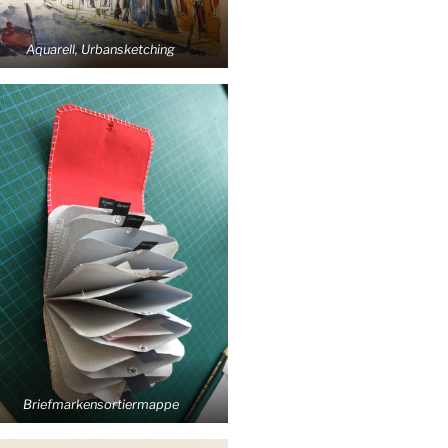
Aqua­rell, Urbansketching
Brief­mar­ken­sor­tier­map­pe