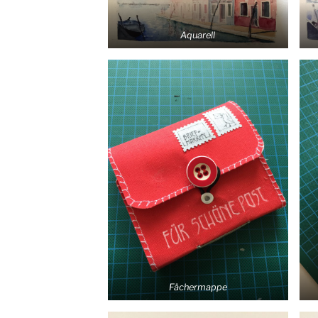
Aqua­rell
Fächer­map­pe