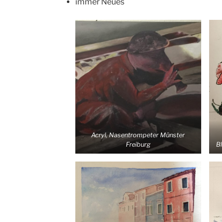
immer Neu­es
Acryl, Nasen­trom­pe­ter Müns­ter
Freiburg
Bl