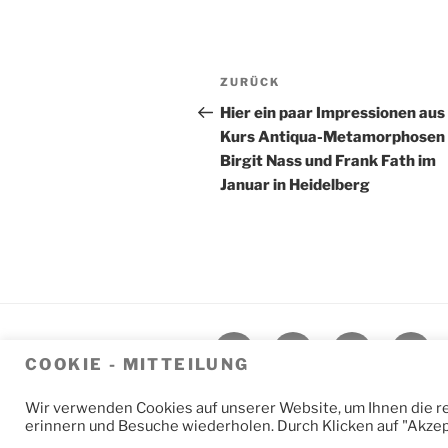
Beitragsnavigation
Vorheriger
ZURÜCK
Beitrag
Hier ein paar Impressionen au
Kurs Antiqua-Metamorphosen 
Birgit Nass und Frank Fath im
Januar in Heidelberg
Kalligraphie
Kreatives
Kennenlernen
Konta
COOKIE - MITTEILUNG
und
Blog
Impressum
Newsletter
Malerei
Wir verwenden Cookies auf unserer Website, um Ihnen die rel
erinnern und Besuche wiederholen. Durch Klicken auf "Akze