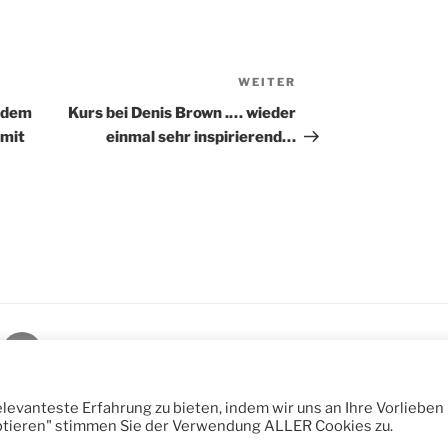
WEITER
Nächster
Beitrag
s dem
Kurs bei Denis Brown .… wieder
mit
einmal sehr inspirierend…
kt
Kurse
Datenschutzerklärung
Stolz präsentiert vo
Atelierschriftbild
2026
evanteste Erfahrung zu bieten, indem wir uns an Ihre Vorlieben
ptieren" stimmen Sie der Verwendung ALLER Cookies zu.