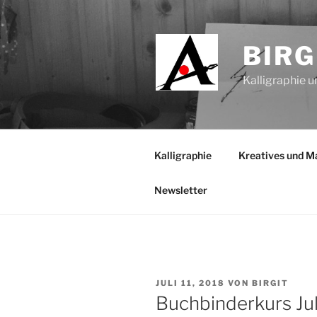
Zum
Inhalt
springen
BIR
Kalligraphie u
Kalligraphie
Kreatives und Ma
Newsletter
VERÖFFENTLICHT
JULI 11, 2018
VON
BIRGIT
AM
Buchbinderkurs Jul